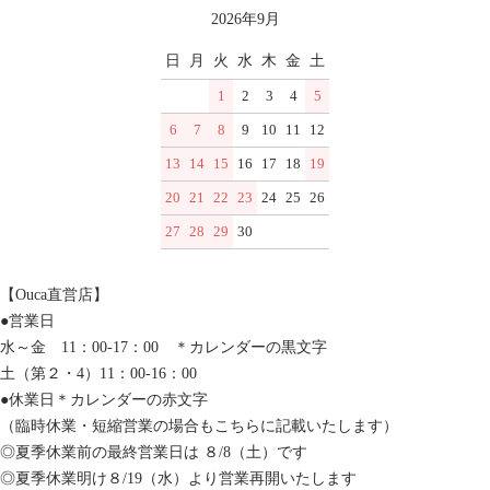
2026年9月
日
月
火
水
木
金
土
1
2
3
4
5
6
7
8
9
10
11
12
13
14
15
16
17
18
19
20
21
22
23
24
25
26
27
28
29
30
【Ouca直営店】
●営業日
水～金 11：00-17：00 ＊カレンダーの黒文字
土（第２・4）11：00-16：00
●休業日＊カレンダーの赤文字
（臨時休業・短縮営業の場合もこちらに記載いたします）
◎夏季休業前の最終営業日は ８/8（土）です
◎夏季休業明け８/19（水）より営業再開いたします