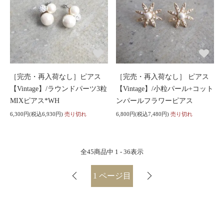
［完売・再入荷なし］ピアス
［完売・再入荷なし］ ピアス
【Vintage】/ラウンドパーツ3粒
【Vintage】/小粒パール+コット
MIXピアス*WH
ンパールフラワーピアス
6,300円(税込6,930円)
売り切れ
6,800円(税込7,480円)
売り切れ
全
45
商品中
1 - 36
表示
1
ページ目