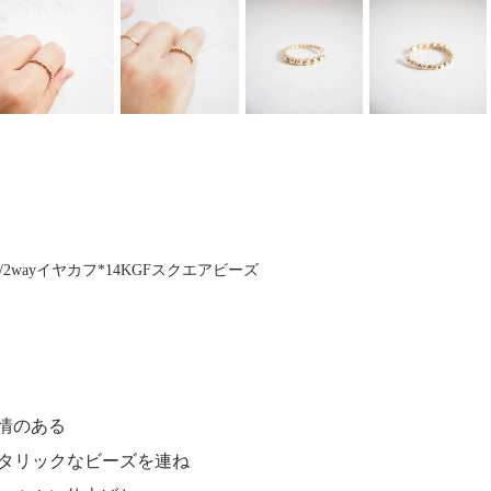
】/2wayイヤカフ*14KGFスクエアビーズ
情のある
メタリックなビーズを連ね