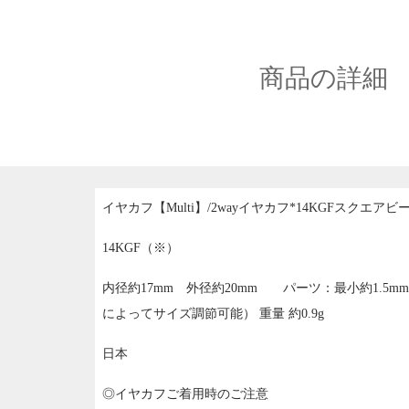
商品の詳細
イヤカフ【Multi】/2wayイヤカフ*14KGFスクエアビ
14KGF（※）
内径約17mm 外径約20mm パーツ：最小約1.5m
によってサイズ調節可能） 重量 約0.9g
日本
◎イヤカフご着用時のご注意