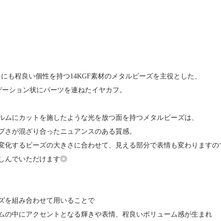
中にも程良い個性を持つ14KGF素材のメタルビーズを主役とした、
デーション状にパーツを連ねたイヤカフ。
ルムにカットを施したような光を放つ面を持つメタルビーズは、
プさが混ざり合ったニュアンスのある質感。
変化するビーズの大きさに合わせて、見える部分で表情も変わりますの
しんでいただけます◎
ズを組み合わせて用いることで
ムの中にアクセントとなる輝きや表情、程良いボリューム感が生まれ