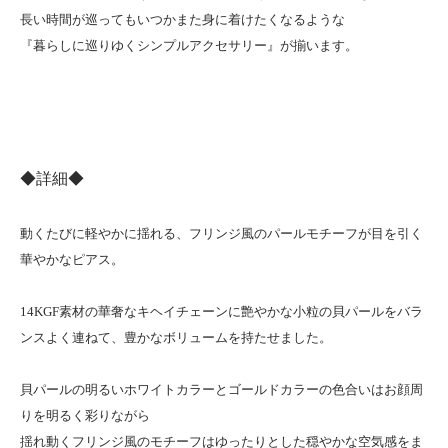
長い時間が巡ってもいつかまた身に着けたくなるような
『暮らしに巡りゆくシンプルアクセサリー』が揃います。
◆詳細◆
動くたびに軽やかに揺れる、フリンジ風のパールモチーフが目を引く
華やかなピアス。
14KGF素材の華奢なキヘイチェーンに艶やかな小粒の貝パールをバラ
ンスよく連ねて、豊かなボリュームを持たせました。
貝パールの明るいホワイトカラーとゴールドカラーの色合いはお顔周
りを明るく彩りながら
揺れ動くフリンジ風のモチーフはゆったりとした穏やかな空気感をま