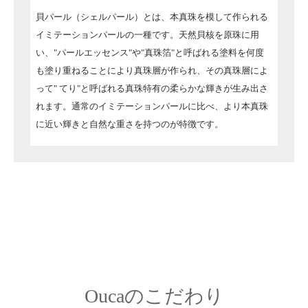
貝パール（シェルパール）とは、本真珠を模して作られる
イミテーションパールの一種です。天然貝核を原珠に用
い、"パールエッセンス"や"真珠箔"と呼ばれる塗料を何度
も塗り重ねることにより真珠層が作られ、その真珠層によ
って" てり"と呼ばれる真珠特有の柔らかな輝きが生み出さ
れます。通常のイミテーションパールに比べ、より本真珠
に近い輝きと自然な重さを持つのが特徴です。
Oucaのこだわり