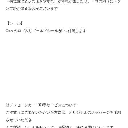
・柄位置は多少の傾きやずれ、かすれが生じたり、ロゴの周りにスタ
ンプ跡が残る場合がございます
【シール】
Oucaのロゴ入りゴールドシールが1つ付属します
◎メッセージカード印字サービスについて
ご注文時にご要望いただいた方には、オリジナルのメッセージを印刷
させていただき
ミニ封筒、シールをセットにしお品物と一緒にお届けいたします。