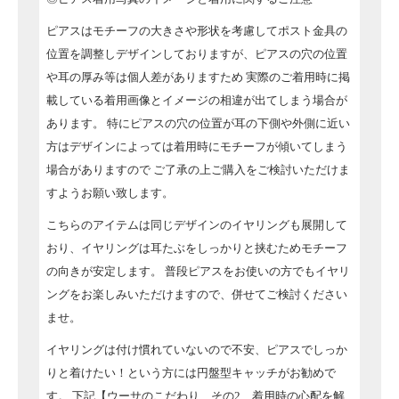
ピアスはモチーフの大きさや形状を考慮してポスト金具の
位置を調整しデザインしておりますが、ピアスの穴の位置
や耳の厚み等は個人差がありますため
実際のご着用時に掲
載している着用画像とイメージの相違が出てしまう場合が
あります。
特にピアスの穴の位置が耳の下側や外側に近い
方はデザインによっては着用時にモチーフが傾いてしまう
場合がありますので
ご了承の上ご購入をご検討いただけま
すようお願い致します。
こちらのアイテムは同じデザインのイヤリングも展開して
おり、イヤリングは耳たぶをしっかりと挟むためモチーフ
の向きが安定します。
普段ピアスをお使いの方でもイヤリ
ングをお楽しみいただけますので、併せてご検討ください
ませ。
イヤリングは付け慣れていないので不安、ピアスでしっか
りと着けたい！という方には円盤型キャッチがお勧めで
す。
下記【ウーサのこだわり その2 着用時の心配を解