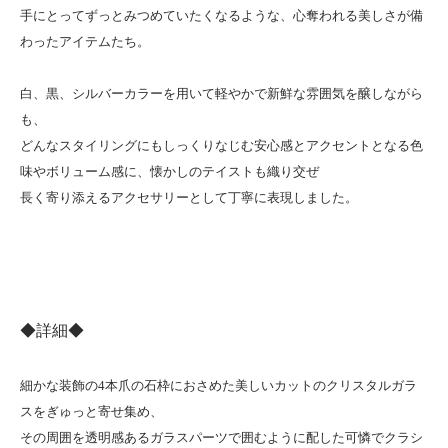
手にとってずっとみつめていたくなるような、心奪われる美しさが備
わったアイテムたち。
白、黒、シルバーカラーを用いて軽やかで新鮮な雰囲気を醸しながら
も、
どんなスタイリングにもしっくりなじむ安心感とアクセントとなる色
味やボリューム感に、懐かしのテイストも織り交ぜ
長く寄り添えるアクセサリーとして丁寧に表現しました。
◆詳細◆
細かな装飾の4本爪の石枠におさめた美しいカットのクリスタルガラ
スをぎゅっと寄せ集め、
その周囲を透明感あるガラスパーツで囲むように配した可憐でクラシ