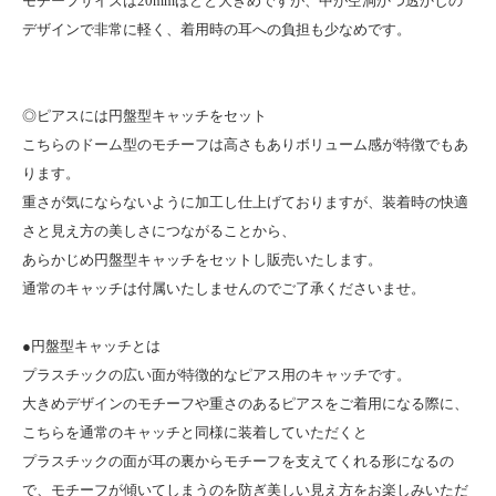
モチーフサイズは20mmほどと大きめですが、中が空洞かつ透かしの
デザインで非常に軽く、着用時の耳への負担も少なめです。
◎ピアスには円盤型キャッチをセット
こちらのドーム型のモチーフは高さもありボリューム感が特徴でもあ
ります。
重さが気にならないように加工し仕上げておりますが、装着時の快適
さと見え方の美しさにつながることから、
あらかじめ円盤型キャッチをセットし販売いたします。
通常のキャッチは付属いたしませんのでご了承くださいませ。
●円盤型キャッチとは
プラスチックの広い面が特徴的なピアス用のキャッチです。
大きめデザインのモチーフや重さのあるピアスをご着用になる際に、
こちらを通常のキャッチと同様に装着していただくと
プラスチックの面が耳の裏からモチーフを支えてくれる形になるの
で、モチーフが傾いてしまうのを防ぎ美しい見え方をお楽しみいただ