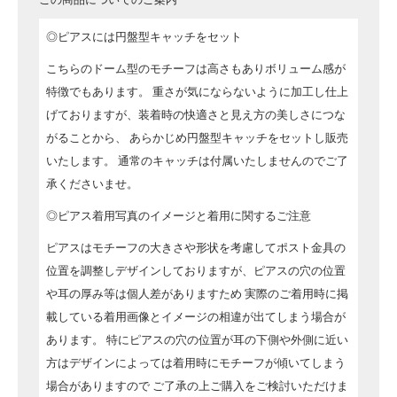
◎ピアスには円盤型キャッチをセット
こちらのドーム型のモチーフは高さもありボリューム感が
特徴でもあります。
重さが気にならないように加工し仕上
げておりますが、装着時の快適さと見え方の美しさにつな
がることから、
あらかじめ円盤型キャッチをセットし販売
いたします。
通常のキャッチは付属いたしませんのでご了
承くださいませ。
◎ピアス着用写真のイメージと着用に関するご注意
ピアスはモチーフの大きさや形状を考慮してポスト金具の
位置を調整しデザインしておりますが、ピアスの穴の位置
や耳の厚み等は個人差がありますため
実際のご着用時に掲
載している着用画像とイメージの相違が出てしまう場合が
あります。
特にピアスの穴の位置が耳の下側や外側に近い
方はデザインによっては着用時にモチーフが傾いてしまう
場合がありますので
ご了承の上ご購入をご検討いただけま