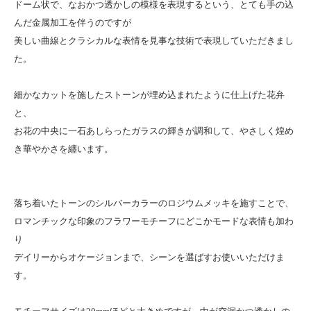
ドーム状で、なおかつ透かしの模様を表現するという、とても手の込
んだ金属加工を伴うのですが
美しい曲線とクラシカルな表情を見事な技術で表現していただきまし
た。
細かなカットを施したストーンが埋め込まれたように仕上げた花弁
と、
お花の中央に一石あしらったガラスの輝きが調和して、やさしく煌め
き華やかさを纏います。
落ち着いたトーンのシルバーカラーのロジウムメッキを施すことで、
ロマンチックな印象のフラワーモチーフにどこかモードな表情も加わ
り
デイリーからオケージョンまで、シーンを選ばすお使いいただけま
す。