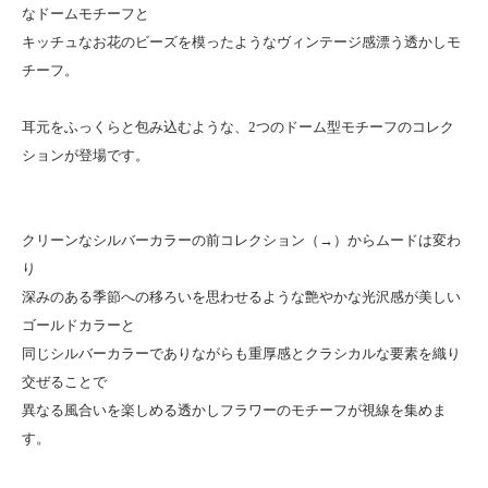
なドームモチーフと
キッチュなお花のビーズを模ったようなヴィンテージ感漂う透かしモ
チーフ。
耳元をふっくらと包み込むような、2つのドーム型モチーフのコレク
ションが登場です。
クリーンなシルバーカラーの前コレクション（→）
からムードは変わ
り
深みのある季節への移ろいを思わせるような艶やかな光沢感が美しい
ゴールドカラーと
同じシルバーカラーでありながらも重厚感とクラシカルな要素を織り
交ぜることで
異なる風合いを楽しめる透かしフラワーのモチーフが視線を集めま
す。