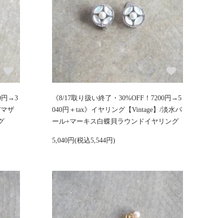
0円→3
《8/17取り扱い終了・30%OFF！7200円→5
/マザ
040円＋tax》イヤリング【Vintage】/淡水パ
グ
ール+マーキス白蝶貝ラウンドイヤリング
5,040円(税込5,544円)