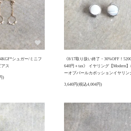
/14KGF*シュガー/ミニフ
《8/17取り扱い終了・30%OFF！520
ピアス
640円＋tax》 イヤリング【Modern】
ーオブパールカボッションイヤリン
円)
3,640円(税込4,004円)