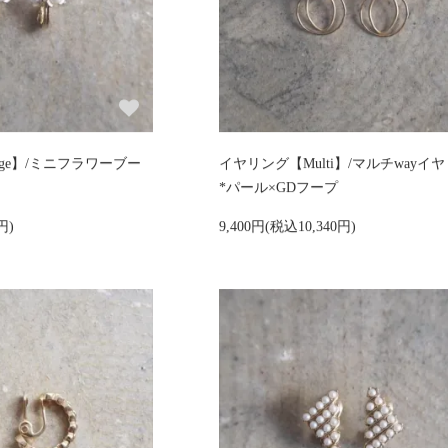
age】/ミニフラワーブー
イヤリング【Multi】/マルチwayイ
*パール×GDフープ
円)
9,400円(税込10,340円)