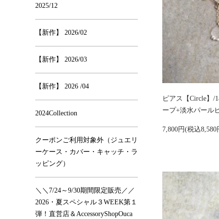
2025/12
【新作】 2026/02
【新作】 2026/03
【新作】 2026 /04
ピアス【Circle】
ープ+淡水パール
2024Collection
7,800円(税込8,580
クーポンご利用対象外（ジュエリ
ーケース・カバー・キャッチ・ラ
ッピング）
＼＼7/24～9/30期間限定販売／／
2026・夏スペシャル３WEEK第１
弾！直営店＆AccessoryShopOuca