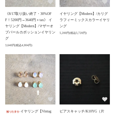
《8/17取り扱い終了・30%OF
イヤリング【Modern】/カリグ
F！5200円→3640円＋tax》 イ
ラフィーミックスカラーイヤリ
ヤリング【Modern】/マザーオ
ング
ブパールカボッションイヤリン
5,200円(税込5,720円)
グ
3,640円(税込4,004円)
イヤリング【Vintag
ピアスキャッチ/K10YG（片