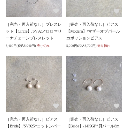
［完売・再入荷なし］ブレスレ
［完売・再入荷なし］ピアス
ット【Circle】/SV925*ロロマリ
【Modern】/マザーオブパール
ーナチェーンブレスレット
カボッションピアス
5,400円(税込5,940円)
売り切れ
5,200円(税込5,720円)
売り切れ
［完売・再入荷なし］ピアス
［完売・再入荷なし］ピアス
【Bride】/SV925*コットンパー
【Bride】/14KGF*貝パール8m