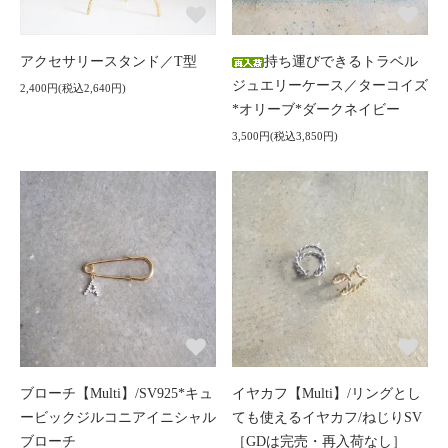
アクセサリースタンド／T型
持ち運びできるトラベル
ジュエリーケース／ターコイズ
2,400円(税込2,640円)
*オリーブ*ダークネイビー
3,500円(税込3,850円)
ブローチ【Multi】/SV925*キュ
イヤカフ【Multi】/リングとし
ービックジルコニアイニシャル
ても使えるイヤカフ/ねじりSV
ブローチ
［GDは完売・再入荷なし］